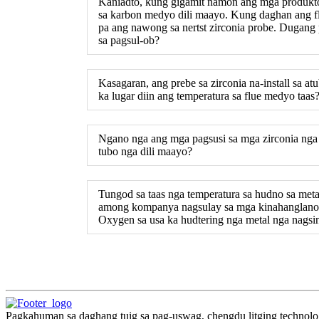
Kaniadto, kung gigamit namon ang mga produkto 
sa karbon medyo dili maayo. Kung daghan ang flue
pa ang nawong sa nertst zirconia probe. Dugang
sa pagsul-ob?
Kasagaran, ang prebe sa zirconia na-install sa 
ka lugar diin ang temperatura sa flue medyo taas
Ngano nga ang mga pagsusi sa mga zirconia nga 
tubo nga dili maayo?
Tungod sa taas nga temperatura sa hudno sa met
among kompanya nagsulay sa mga kinahanglanon
Oxygen sa usa ka hudtering nga metal nga nagsi
Pagkahuman sa daghang tuig sa pag-uswag, chengdu litging technolo