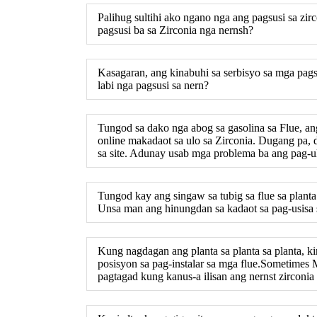
Palihug sultihi ako ngano nga ang pagsusi sa zi
pagsusi ba sa Zirconia nga nernsh?
Kasagaran, ang kinabuhi sa serbisyo sa mga pag
labi nga pagsusi sa nern?
Tungod sa dako nga abog sa gasolina sa Flue, an
online makadaot sa ulo sa Zirconia. Dugang pa, 
sa site. Adunay usab mga problema ba ang pag-ul
Tungod kay ang singaw sa tubig sa flue sa plan
Unsa man ang hinungdan sa kadaot sa pag-usisa 
Kung nagdagan ang planta sa planta sa planta, k
posisyon sa pag-instalar sa mga flue.Sometimes 
pagtagad kung kanus-a ilisan ang nernst zirconia