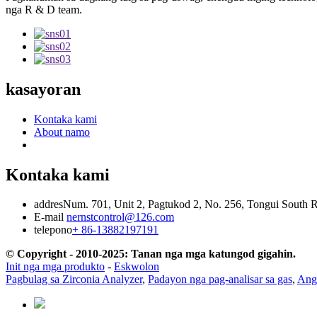
nga R & D team.
kasayoran
Kontaka kami
About namo
Kontaka kami
addres
Num. 701, Unit 2, Pagtukod 2, No. 256, Tongui South R
E-mail
nernstcontrol@126.com
telepono
+ 86-13882197191
© Copyright - 2010-2025: Tanan nga mga katungod gigahin.
Init nga mga produkto
-
Eskwolon
Pagbulag sa Zirconia Analyzer
,
Padayon nga pag-analisar sa gas
,
Ang 