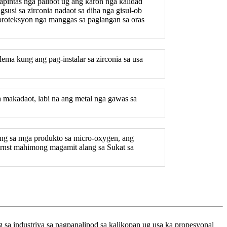
pintas nga palibot ug ang karon nga kalidad
susi sa zirconia nadaot sa diha nga gisul-ob
 proteksyon nga manggas sa paglangan sa oras
ema kung ang pag-instalar sa zirconia sa usa
 makadaot, labi na ang metal nga gawas sa
ang sa mga produkto sa micro-oxygen, ang
rnst mahimong magamit alang sa Sukat sa
sa industriya sa pagpanalipod sa kalikopan ug usa ka propesyonal