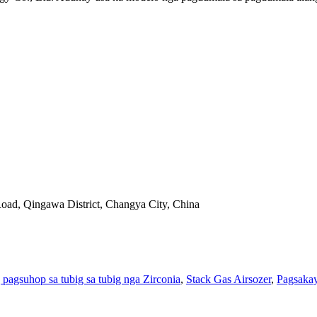
oad, Qingawa District, Changya City, China
pagsuhop sa tubig sa tubig nga Zirconia
,
Stack Gas Airsozer
,
Pagsakay