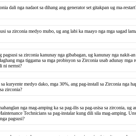
rconia dali nga nadaot sa dihang ang generator set gitakpan ug ma-re
susi sa zirconia medyo mubo, ug ang labi ka maayo nga mga sagad la
g pagsusi sa zirconia kanunay nga gibabagan, ug kanunay nga nakit-an 
daghang mga tiggama sa mga probisyon sa Zirconia usab adunay mga reg
i ni nernst?
ta sa kuryente medyo dako, mga 30%, ang pag-install sa Zirconia nga 
sa zirconia?
inahanglan nga mag-amping ka sa pag-ilis sa pag-usisa sa zirconia, ug
Maintenance Technicians sa pag-instalar kung dili sila mag-amping. U
 nga pagsusi?