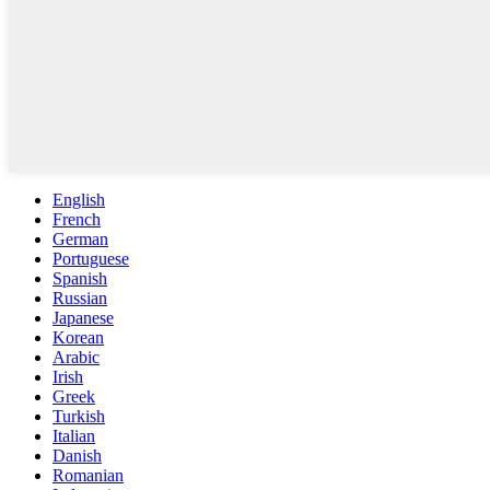
English
French
German
Portuguese
Spanish
Russian
Japanese
Korean
Arabic
Irish
Greek
Turkish
Italian
Danish
Romanian