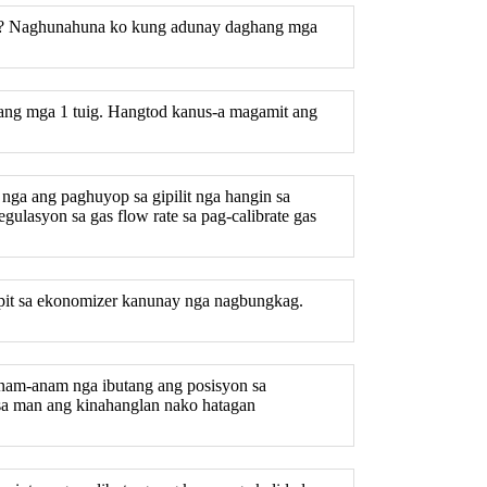
start? Naghunahuna ko kung adunay daghang mga
mang mga 1 tuig. Hangtod kanus-a magamit ang
nga ang paghuyop sa gipilit nga hangin sa
ulasyon sa gas flow rate sa pag-calibrate gas
hapit sa ekonomizer kanunay nga nagbungkag.
 anam-anam nga ibutang ang posisyon sa
nsa man ang kinahanglan nako hatagan