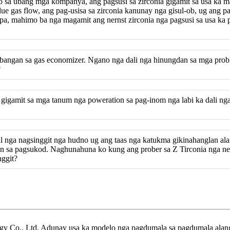
sa ubang mga kompanya, ang pagsusi sa zirconia gigamit sa usa ka ma
 gas flow, ang pag-usisa sa zirconia kanunay nga gisul-ob, ug ang pag
 pa, mahimo ba nga magamit ang nernst zirconia nga pagsusi sa usa ka
atubangan sa gas economizer. Ngano nga dali nga hinungdan sa mga probl
?
gigamit sa mga tanum nga poweration sa pag-inom nga labi ka dali nga
al nga nagsinggit nga hudno ug ang taas nga katukma gikinahanglan al
 sa pagsukod. Naghunahuna ko kung ang prober sa Z Tirconia nga ne
nggit?
gy Co., Ltd. Adunay usa ka modelo nga pagdumala sa pagdumala alang 