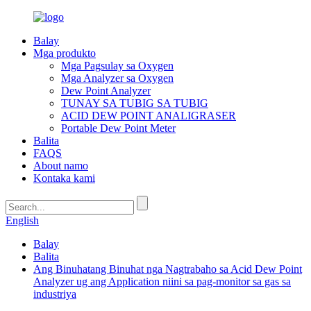
Balay
Mga produkto
Mga Pagsulay sa Oxygen
Mga Analyzer sa Oxygen
Dew Point Analyzer
TUNAY SA TUBIG SA TUBIG
ACID DEW POINT ANALIGRASER
Portable Dew Point Meter
Balita
FAQS
About namo
Kontaka kami
English
Balay
Balita
Ang Binuhatang Binuhat nga Nagtrabaho sa Acid Dew Point
Analyzer ug ang Application niini sa pag-monitor sa gas sa
industriya