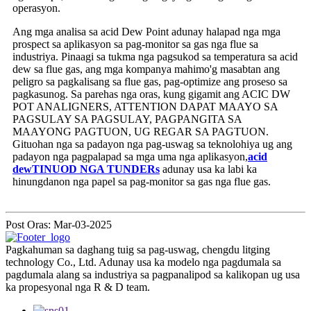
operasyon.
Ang mga analisa sa acid Dew Point adunay halapad nga mga
prospect sa aplikasyon sa pag-monitor sa gas nga flue sa
industriya. Pinaagi sa tukma nga pagsukod sa temperatura sa acid
dew sa flue gas, ang mga kompanya mahimo'g masabtan ang
peligro sa pagkalisang sa flue gas, pag-optimize ang proseso sa
pagkasunog. Sa parehas nga oras, kung gigamit ang ACIC DW
POT ANALIGNERS, ATTENTION DAPAT MAAYO SA
PAGSULAY SA PAGSULAY, PAGPANGITA SA
MAAYONG PAGTUON, UG REGAR SA PAGTUON.
Gituohan nga sa padayon nga pag-uswag sa teknolohiya ug ang
padayon nga pagpalapad sa mga uma nga aplikasyon,
acid
dew
TINUOD NGA TUNDER
s
adunay usa ka labi ka
hinungdanon nga papel sa pag-monitor sa gas nga flue gas.
Post Oras: Mar-03-2025
Pagkahuman sa daghang tuig sa pag-uswag, chengdu litging
technology Co., Ltd. Adunay usa ka modelo nga pagdumala sa
pagdumala alang sa industriya sa pagpanalipod sa kalikopan ug usa
ka propesyonal nga R & D team.