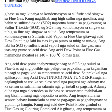
1.
Binuhat nga nagtrabaho sa
acid dew
TINUOD NGA
TUNDER
gibase sa mga kinaiya sa kondensasyon sa sulfuric acid singaw
sa Flue Gas. Kung nagdilaab ang high-sulfur nga gasolina, ang
bahin sa sulfur dioxide (SO2) naporma human sa pagkasunog sa
Sulfur Trioxide (SO3), ug SO3 mag-kombinasyon sa singaw sa
tubig sa flue nga singaw sa sulud. Ang temperatura sa
kondensasyon sa Sulfuric acid Vapor sa Flue Gas gitawag acid
Dew Point, nga labi ka taas kaysa punto sa tubig sa tun-og. Ang
labi ka SO3 (o sulfuric acid vapor) nga sulud sa flue gas, mas
taas ang punto sa acid dew. Ang acid Dew Point sa Flue Gas
mahimong moabot sa 140 ~ 160 ℃, o mas taas.
Ang acid dew point analyzer
nagbanaag sa SO3 nga sulud sa
Flue Gas ug ang posible nga peligro sa pagkalisang sa kagamitan
pinaagi sa pagsukod sa temperatura sa acid dew. Sa praktikal nga
aplikasyon, ang Acid Dew
TINUOD NGA TUNDER
Kasagaran
naglangkob sa usa ka stainless steel nga pagsusi nga adunay usa
ka sensor sa salamin sa salamin nga gi-install sa pagsusi. Adunay
duha nga mga electrodes sa ibabaw sa sensor aron mahibal-an
ang bisan unsang mga deposito sa asido. Ang temperatura sa
sensor ibabaw kontrolado sa rate sa pag-agos sa pagpabugnaw sa
gipilit nga hangin. Kung ang acid dew Point Probe gisulud sa
Flue Gas ug Clouring Compleed Air gihatag, ang temperatura sa