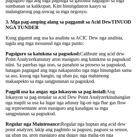
pagsiguro nga ang mga pagbuga sa gasolina nagtagbo sa mga
sumbanan sa kalikopan. Kini hinungdanon kaayo sa
malungtarong pag-uswag sa mga negosyo.
3. Mga pag-amping alang sa paggamit sa Acid Dew
TINUOD
NGA TUNDER
Kung gigamit ang usa ka analista sa ACIC Dew nga analista,
tagda ang mga mosunud nga mga punto:
Pagsiguro sa katukma sa pagsukod:
Calibrate ang acid dew
Point Analyzer
kanunay aron masiguro ang katukma sa pagsukod
niini. Sa parehas nga oras, sa panahon sa proseso sa pagsukod,
hatagan pagtagad ang mga nakapasubo nga mga hinungdan sama
sa aso, kusog nga hangin, ug uban pa, nga mahimong
makaapekto sa mga sangputanan sa pagsukod.
Pagpili usa ka angay nga lokasyon sa pag-install:
Ang
lokasyon sa pag-instalar sa acid Dew Point Analyzer
kinahanglan
nga mapili sa usa ka lugar nga adunay lig-on nga flue gas flow
ug representante aron masiguro ang kasaligan sa mga
sangputanan sa pagsukod.
Regular nga Maintenance:
Regular nga huptan ang acid dew
point analyzer, lakip ang paghinlo sa pagsusi, pagsusi sa sensor,
ug uban pa, aron masiguro ang dugay nga malig-on nga