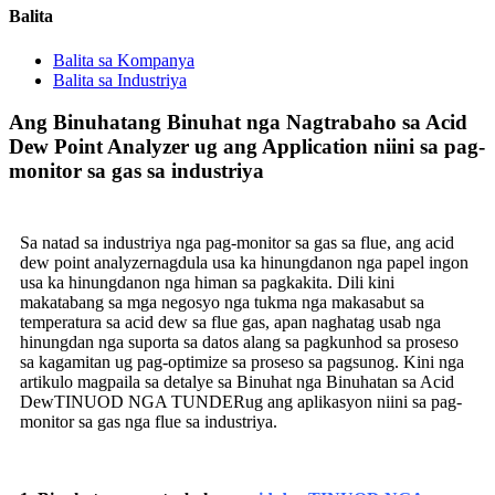
Balita
Balita sa Kompanya
Balita sa Industriya
Ang Binuhatang Binuhat nga Nagtrabaho sa Acid
Dew Point Analyzer ug ang Application niini sa pag-
monitor sa gas sa industriya
Sa natad sa industriya nga pag-monitor sa gas sa flue, ang acid
dew point analyzer
nagdula usa ka hinungdanon nga papel ingon
usa ka hinungdanon nga himan sa pagkakita. Dili kini
makatabang sa mga negosyo nga tukma nga makasabut sa
temperatura sa acid dew sa flue gas, apan naghatag usab nga
hinungdan nga suporta sa datos alang sa pagkunhod sa proseso
sa kagamitan ug pag-optimize sa proseso sa pagsunog. Kini nga
artikulo magpaila sa detalye sa Binuhat nga Binuhatan sa Acid
Dew
TINUOD NGA TUNDER
ug ang aplikasyon niini sa pag-
monitor sa gas nga flue sa industriya.