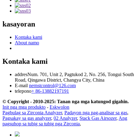
kasayoran
Kontaka kami
About namo
Kontaka kami
addres
Num. 701, Unit 2, Pagtukod 2, No. 256, Tongui South
Road, Qingawa District, Changya City, China
E-mail
nernstcontrol@126.com
telepono
+ 86-13882197191
© Copyright - 2010-2025: Tanan nga mga katungod gigahin.
Init nga mga produkto
-
Eskwolon
Pagbulag sa Zirconia Analyzer
,
Padayon nga pag-analisar sa gas
,
Pagsakay sa gas analyzer
,
02 Analyzer
,
Stack Gas Airsozer
,
Ang
pagsuhop sa tubig sa tubig nga Zirconia
,