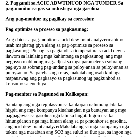
2. Paggamit sa ACIC ADW
TINUOD NGA TUNDER
Sa
pag-monitor sa gas sa industriya nga gasolina
Ang pag-monitor ug paglikay sa corrosion:
Pag-optimize sa proseso sa pagkasunog:
Ang datos sa pag-monitor sa acid dew point analyzer
mahimo
usab maghatag giya alang sa pag-optimize sa proseso sa
pagkasunog. Pinaagi sa pagtandi sa temperatura sa acid dew sa
ilawom sa lainlaing mga kahimtang sa pagkasunog, ang mga
negosyo mahimong mag-adjust sa mga parameter sa sobrang
pag-ayo sa sobrang pag-undang sa puloy-anan sa puloy-anan sa
puloy-anan. Sa parehas nga oras, makatabang usab kini nga
mapauswag ang pagkaayo sa pagkasunog ug pagkunhod sa
konsumo sa enerhiya.
Pag-monitor sa Pagsunod sa Kalikopan:
Samtang ang mga regulasyon sa kalikopan nahimong labi ka
higpit, ang mga kompanya kinahanglan nga bantayan ang mga
pagpagawas sa gasolina nga labi ka hugot. Ingon usa ka
hinungdanon nga mga himan alang sa pag-monitor sa gasolina,
ang acid dew point analyzer
Makatabang sa mga kompaniya nga
tukma nga masabtan ang SO3 nga sulud sa flue gas, sa ingon nga