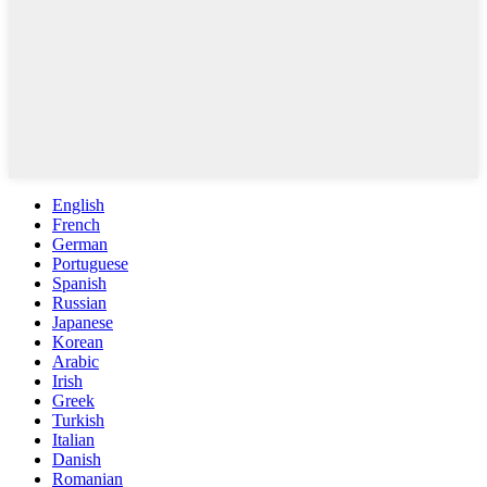
English
French
German
Portuguese
Spanish
Russian
Japanese
Korean
Arabic
Irish
Greek
Turkish
Italian
Danish
Romanian